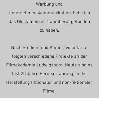
Werbung und
Unternehmenskommunikation, habe ich
das Glück meinen Traumberuf gefunden
zu haben.
Nach Studium und Kameravolontariat
folgten verschiedene Projekte an der
Filmakademie Ludwigsburg. Heute sind es
fast 20 Jahre Berufserfahrung, in der
Herstellung fiktionaler und non-fiktionaler
Filme.
Egal ob szenisch oder dokumentarisch, als
Reportage oder Werbung, für Mediathek
oder Intranet, meine Leidenschaft gilt der
Schaffung individueller Bildwelten, für