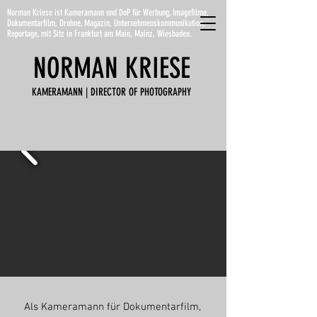
Norman Kriese ist Kameramann und DoP für Werbung, Imagefilme,
Dokumentarfilm, Drohne, Magazin, Unternehmenskommunikation,
Reportage, mit Sitz in Frankfurt am Main, Mainz, Wiesbaden.
NORMAN
KRIESE
KAMERAMANN | DIRECTOR OF PHOTOGRAPHY
Als Kameramann für Dokumentarfilm,