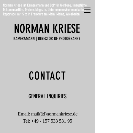
Norman Kriese ist Kameramann und DoP für Werbung, Imagefilme,
Dokumentarfilm, Drohne, Magazin, Unternehmenskommunikation,
Reportage, mit Sitz in Frankfurt am Main, Mainz, Wiesbaden.
NORMAN
KRIESE
KAMERAMANN | DIRECTOR OF PHOTOGRAPHY
CONTACT
GENERAL INQUIRIES
Email: mail(äd)normankriese.de
Tel: +49 - 157 533 531 95